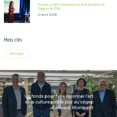
Assistez au Défi entrepreneurial de la Fondation du
Cégep et de l’ÉNA
21 avril 2026
Mots clés
Activités
Précédent
Un fonds pour faire rayonner l’art
et la culture voit le jour au cégep
Édouard-Montpetit