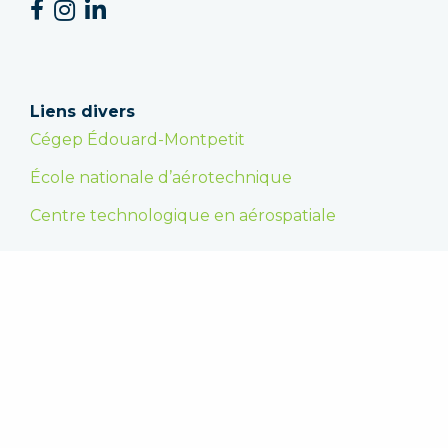
Liens divers
Cégep Édouard-Montpetit
École nationale d’aérotechnique
Centre technologique en aérospatiale
Faire un don
En appuyant la Fondation, vous encouragez les
étudiantes et les étudiants dans la poursuite de
leurs études supérieures et vous leur
permettez de se réaliser. Merci !