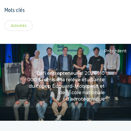
Mots clés
Activités
Précédent
Défi entrepreneurial 2026 : 10
000 $ remis à la relève étudiante
du cégep Édouard-Montpetit et
de l’École nationale
d’aérotechnique