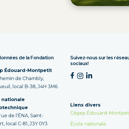
onnées de la Fondation
Suivez-nous sur les résea
sociaux!
p Édouard-Montpetit
chemin de Chambly,
euil, local B-38, J4H 3M6
 nationale
Liens divers
rotechnique
Cégep Édouard-Montpet
rue de l’ÉNA, Saint-
t, local C-81, J3Y 0Y3
École nationale