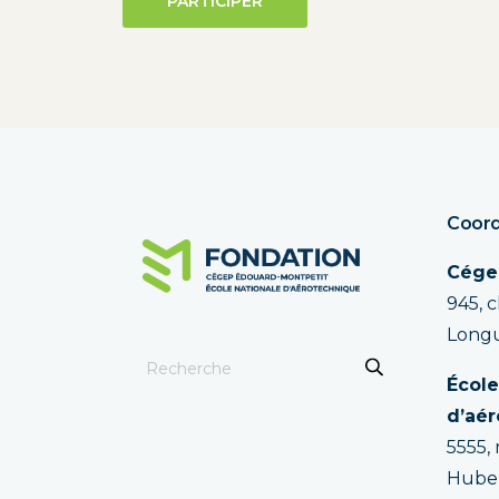
PARTICIPER
Coord
Cége
945, 
Longu
École
d’aé
5555, 
Huber