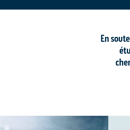
En soute
étu
chem