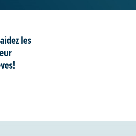
aidez les
leur
êves!