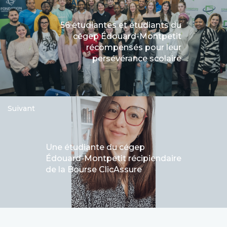
56 étudiantes et étudiants du
cégep Édouard-Montpetit
récompensés pour leur
persévérance scolaire
Suivant
Une étudiante du cégep
Édouard-Montpetit récipiendaire
de la Bourse ClicAssure