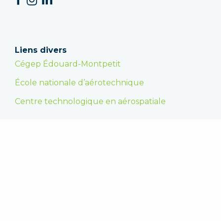
Liens divers
Cégep Édouard-Montpetit
École nationale d’aérotechnique
Centre technologique en aérospatiale
Faire un don
En appuyant la Fondation, vous encouragez les
étudiantes et les étudiants dans la poursuite de
leurs études supérieures et vous leur
permettez de se réaliser. Merci !