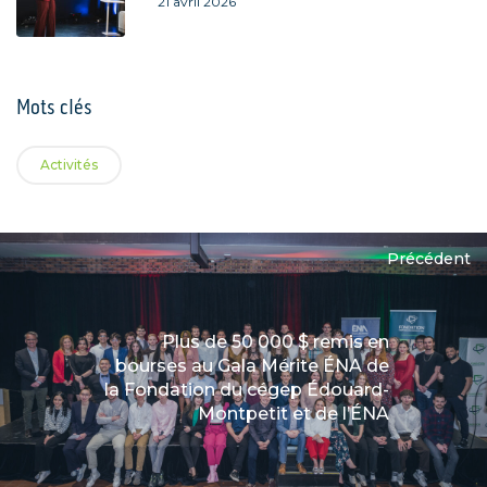
21 avril 2026
Mots clés
Activités
Précédent
Plus de 50 000 $ remis en
bourses au Gala Mérite ÉNA de
la Fondation du cégep Édouard-
Montpetit et de l’ÉNA