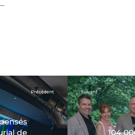
–
Précédent
Suivant
mpensés
rial de
104 00