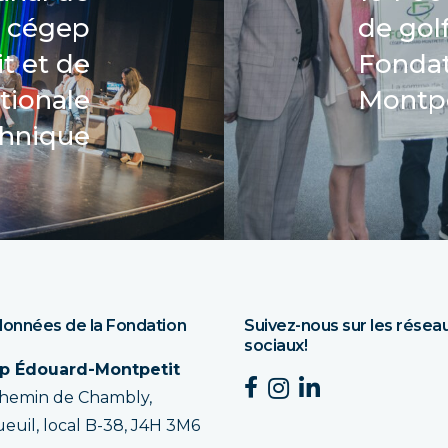
u cégep
de golf
t et de
Fondat
ationale
Montpe
chnique
onnées de la Fondation
Suivez-nous sur les résea
sociaux!
p Édouard-Montpetit
chemin de Chambly,
euil, local B-38, J4H 3M6