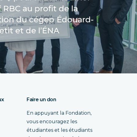
 RBC au profit de la
ion du cégep Édouard-
tit et de l’ÉNA
ux
Faire un don
En appuyant la Fondation,
vous encouragez les
étudiantes et les étudiants