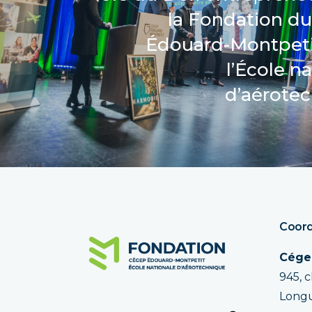
la Fondation d
Édouard-Montpeti
l’École n
d’aérote
Coord
Cége
945, 
Longu