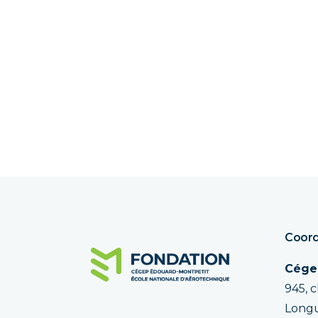
Coord
Cége
945, 
Longu