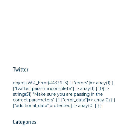
Twitter
object(WP_Error)#4336 (3) { ["errors"]=> array(1) {
["twitter_param_incomplete"]=> array(1) { [0]=>
string(51) "Make sure you are passing in the
correct parameters" } } ["error_data"]=> array(0) { }
["additional_data":protected]=> array(0) { } }
Categories