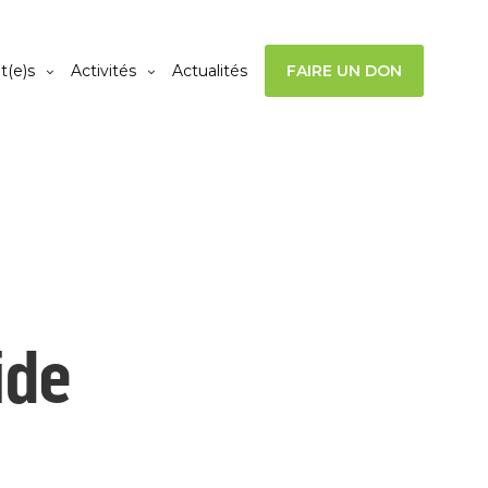
t(e)s
Activités
Actualités
FAIRE UN DON
ide