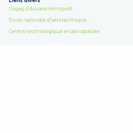
Liens divers
Cégep Édouard-Montpetit
École nationale d’aérotechnique
Centre technologique en aérospatiale
Faire un don
En appuyant la Fondation, vous encouragez les
étudiantes et les étudiants dans la poursuite de
leurs études supérieures et vous leur
permettez de se réaliser. Merci !
FAIRE UN DON