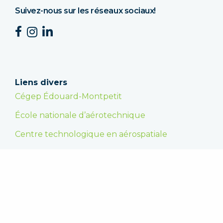
Suivez-nous sur les réseaux sociaux!
Liens divers
Cégep Édouard-Montpetit
École nationale d’aérotechnique
Centre technologique en aérospatiale
Faire un don
En appuyant la Fondation, vous encouragez les
étudiantes et les étudiants dans la poursuite de
leurs études supérieures et vous leur