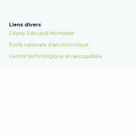
Liens divers
Cégep Édouard-Montpetit
École nationale d’aérotechnique
Centre technologique en aérospatiale
Faire un don
En appuyant la Fondation, vous encouragez les
étudiantes et les étudiants dans la poursuite de
leurs études supérieures et vous leur
permettez de se réaliser. Merci !