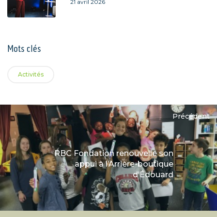
21 avril 2026
Mots clés
Activités
Précédent
RBC Fondation renouvelle son
appui à l’Arrière-boutique
d’Édouard